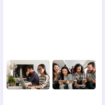
Orci eu lobortis elementum nibh.
Porttitor leo a diam sollicitudin tempor id eu
nisl. Proin sed libero enim sed.
Faucibus pulvinar elementum integer enim neque
volutpat ac. Ipsum consequat nisl vel pretium
lectus. Eleifend mi in nulla posuere sollicitudin
aliquam ultrices sagittis.
Faucibus scelerisque eleifend donec pretium.
Diam vulputate ut pharetra sit amet aliquam id