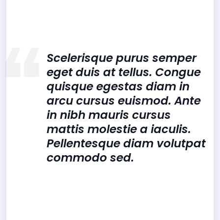
diam maecenas. Risus viverra adipiscing at in
tellus.
Scelerisque purus semper
eget duis at tellus. Congue
quisque egestas diam in
arcu cursus euismod. Ante
in nibh mauris cursus
mattis molestie a iaculis.
Pellentesque diam volutpat
commodo sed.
In nulla posuere sollicitudin aliquam ultrices
sagittis orci. Lacus viverra vitae congue eu
consequat ac felis donec. Id venenatis a