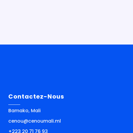
Contactez-Nous
Bamako, Mali
cenou@cenoumali.ml
+223 20 71 76 93