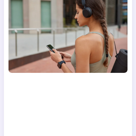
Lorem ipsum dolor sit amet, consectetur
adipiscing elit, sed do eiusmod tempor incididunt
ut labore et dolore magna aliqua. Vel facilisis
volutpat est velit egestas dui. Vel fringilla est
ullamcorper eget nulla facilisi etiam dignissim
diam. Netus et malesuada fames ac. Elit