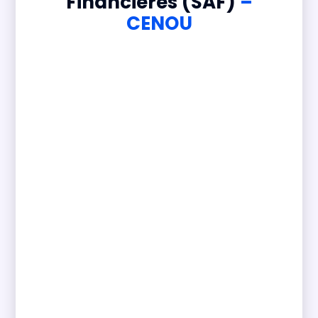
Financières (SAF)
–
CENOU
Le
Service des Allocations
Financières (SAF)
du Centre National
des Œuvres Universitaires (CENOU)
est un pilier essentiel dans
l'accompagnement des étudiants de
l'enseignement supérieur au Mali. Il
vise à alléger le fardeau financier des
étudiants en leur offrant divers types
de soutien économique, leur
permettant ainsi de se concentrer
pleinement sur leurs études.
Le SAF administre et distribue
plusieurs types d'aides financières, y