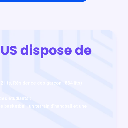
OUS dispose de
2 lits, Résidence des garçon : 834 lits)
des étudiants ;
e basketball, un terrain d’handball et une