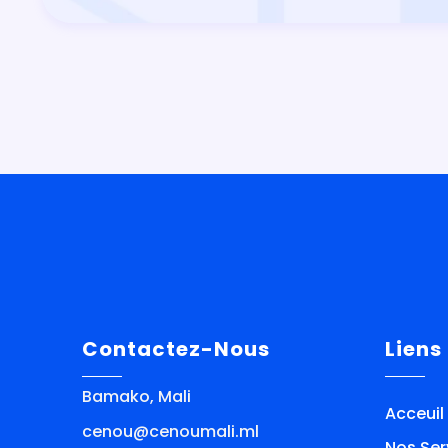
Contactez-Nous
Liens
Bamako, Mali
Acceuil
cenou@cenoumali.ml
Nos Ser