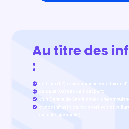
Au titre des i
:
de trois (02) résidences universitaires d’
de deux (02) bus de transport;
d’un Centre de Santé doté d’une ambulanc
et des infrastructures sportives et culture
salle de spectacle).