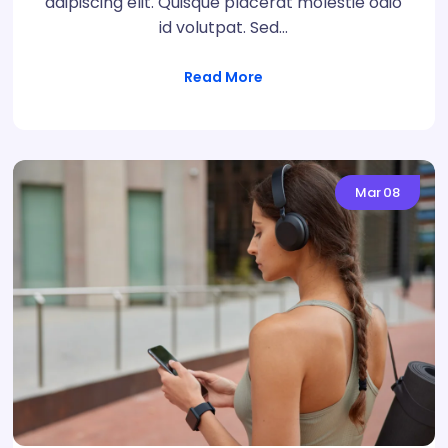
adipiscing elit. Quisque placerat molestie odio
id volutpat. Sed…
Read More
Mar
08