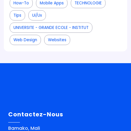
How-To
Mobile Apps
TECHNOLOGIE
Tips
Ui/ux
UNIVERSITE - GRANDE ECOLE - INSTITUT
Web Design
Websites
Contactez-Nous
Bamako, Mali