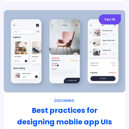
Fév
16
DESIGNING
Best practices for
designing mobile app UIs