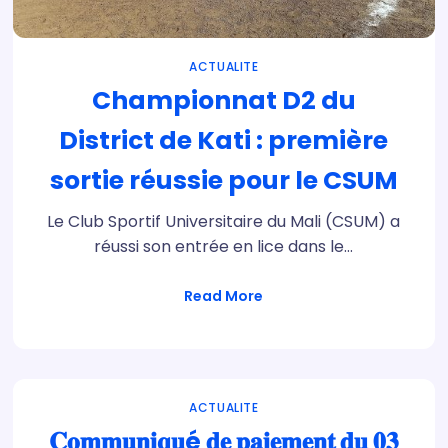
ACTUALITE
Championnat D2 du
District de Kati : première
sortie réussie pour le CSUM
Le Club Sportif Universitaire du Mali (CSUM) a
réussi son entrée en lice dans le…
Read More
ACTUALITE
𝐂𝐨𝐦𝐦𝐮𝐧𝐢𝐪𝐮é 𝐝𝐞 𝐩𝐚𝐢𝐞𝐦𝐞𝐧𝐭 𝐝𝐮 𝟎𝟑