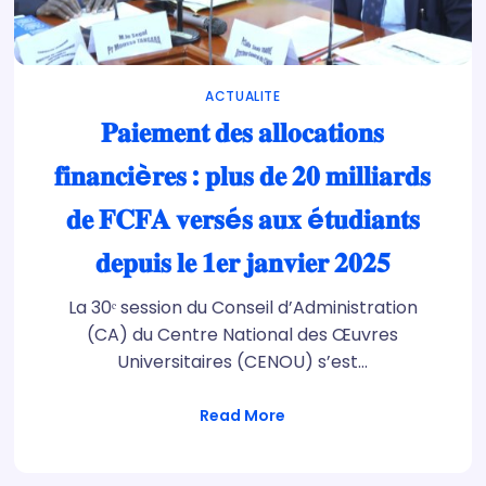
ACTUALITE
𝐏𝐚𝐢𝐞𝐦𝐞𝐧𝐭 𝐝𝐞𝐬 𝐚𝐥𝐥𝐨𝐜𝐚𝐭𝐢𝐨𝐧𝐬
𝐟𝐢𝐧𝐚𝐧𝐜𝐢è𝐫𝐞𝐬 : 𝐩𝐥𝐮𝐬 𝐝𝐞 𝟐𝟎 𝐦𝐢𝐥𝐥𝐢𝐚𝐫𝐝𝐬
𝐝𝐞 𝐅𝐂𝐅𝐀 𝐯𝐞𝐫𝐬é𝐬 𝐚𝐮𝐱 é𝐭𝐮𝐝𝐢𝐚𝐧𝐭𝐬
𝐝𝐞𝐩𝐮𝐢𝐬 𝐥𝐞 𝟏𝐞𝐫 𝐣𝐚𝐧𝐯𝐢𝐞𝐫 𝟐𝟎𝟐𝟓
La 30ᵉ session du Conseil d’Administration
(CA) du Centre National des Œuvres
Universitaires (CENOU) s’est…
Read More