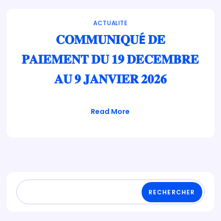
ACTUALITE
𝐂𝐎𝐌𝐌𝐔𝐍𝐈𝐐𝐔É 𝐃𝐄
𝐏𝐀𝐈𝐄𝐌𝐄𝐍𝐓 𝐃𝐔 𝟏𝟗 𝐃𝐄𝐂𝐄𝐌𝐁𝐑𝐄
𝐀𝐔 𝟗 𝐉𝐀𝐍𝐕𝐈𝐄𝐑 𝟐𝟎𝟐𝟔
Read More
RECHERCHER