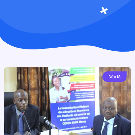
Déc
18