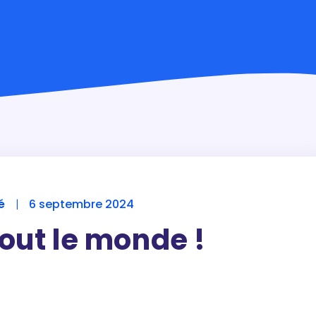
é
|
6 septembre 2024
out le monde !
re premier article. Modifiez-le ou supprimez-le,