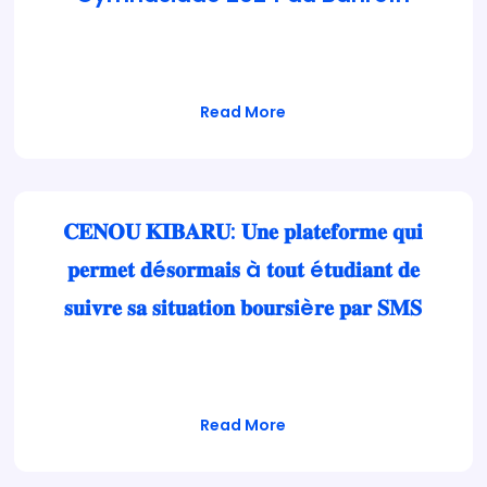
Le Mali est présent avec une forte délégation à
la Gymnasiade 2024…
Read More
𝐂𝐄𝐍𝐎𝐔 𝐊𝐈𝐁𝐀𝐑𝐔: 𝐔𝐧𝐞 𝐩𝐥𝐚𝐭𝐞𝐟𝐨𝐫𝐦𝐞 𝐪𝐮𝐢
𝐩𝐞𝐫𝐦𝐞𝐭 𝐝é𝐬𝐨𝐫𝐦𝐚𝐢𝐬 à 𝐭𝐨𝐮𝐭 é𝐭𝐮𝐝𝐢𝐚𝐧𝐭 𝐝𝐞
𝐬𝐮𝐢𝐯𝐫𝐞 𝐬𝐚 𝐬𝐢𝐭𝐮𝐚𝐭𝐢𝐨𝐧 𝐛𝐨𝐮𝐫𝐬𝐢è𝐫𝐞 𝐩𝐚𝐫 𝐒𝐌𝐒
Le Ministre de l’enseignement supérieur et de
la Recherche Scientifique a procédé…
Read More