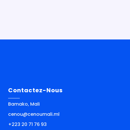
Contactez-Nous
Bamako, Mali
cenou@cenoumali.ml
+223 20 71 76 93