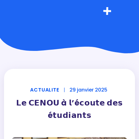
ACTUALITE
|
29 janvier 2025
𝗟𝗲 𝗖𝗘𝗡𝗢𝗨 à 𝗹’é𝗰𝗼𝘂𝘁𝗲 𝗱𝗲𝘀
é𝘁𝘂𝗱𝗶𝗮𝗻𝘁𝘀