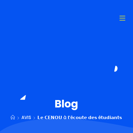
Blog
AVIS
𝗟𝗲 𝗖𝗘𝗡𝗢𝗨 à 𝗹’é𝗰𝗼𝘂𝘁𝗲 𝗱𝗲𝘀 é𝘁𝘂𝗱𝗶𝗮𝗻𝘁𝘀