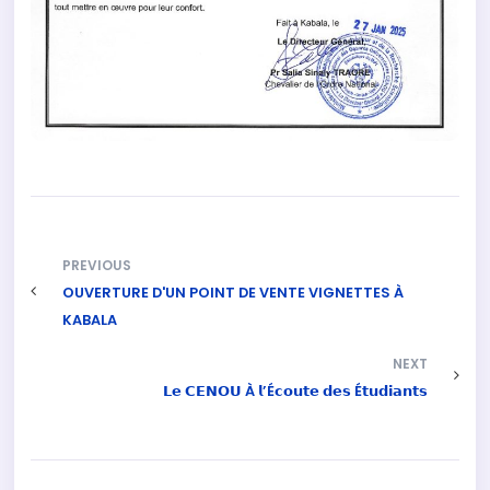
PREVIOUS
OUVERTURE D'UN POINT DE VENTE VIGNETTES À
KABALA
NEXT
𝗟𝗲 𝗖𝗘𝗡𝗢𝗨 À 𝗹’É𝗰𝗼𝘂𝘁𝗲 𝗱𝗲𝘀 É𝘁𝘂𝗱𝗶𝗮𝗻𝘁𝘀