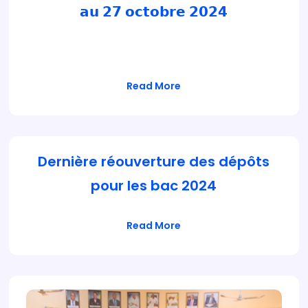
𝗮𝘂 𝟮𝟳 𝗼𝗰𝘁𝗼𝗯𝗿𝗲 𝟮𝟬𝟮𝟰
𝗔𝘃𝗶𝘀 𝗱𝗲 𝗽𝗮𝗶𝗲𝗺𝗲𝗻𝘁 𝟮𝟬𝟮𝟰-𝟭𝟮 𝗱𝘂 𝟮𝟯 𝗮𝘂 𝟮𝟳
𝗼𝗰𝘁𝗼𝗯𝗿𝗲 𝟮𝟬𝟮𝟰
Read More
Dernière réouverture des dépôts
pour les bac 2024
Read More