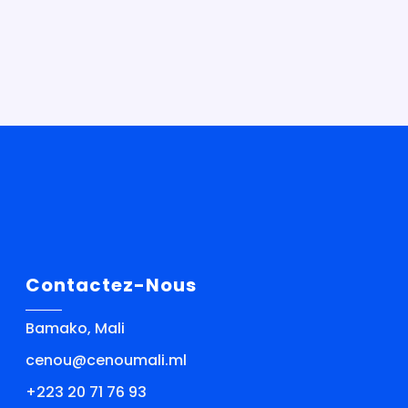
Contactez-Nous
Bamako, Mali
cenou@cenoumali.ml
+223 20 71 76 93