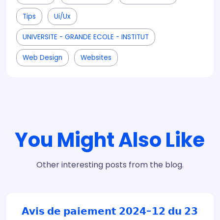
Tips
Ui/ux
UNIVERSITE - GRANDE ECOLE - INSTITUT
Web Design
Websites
You Might Also Like
Other interesting posts from the blog.
𝗔𝘃𝗶𝘀 𝗱𝗲 𝗽𝗮𝗶𝗲𝗺𝗲𝗻𝘁 𝟮𝟬𝟮𝟰-𝟭𝟮 𝗱𝘂 𝟮𝟯