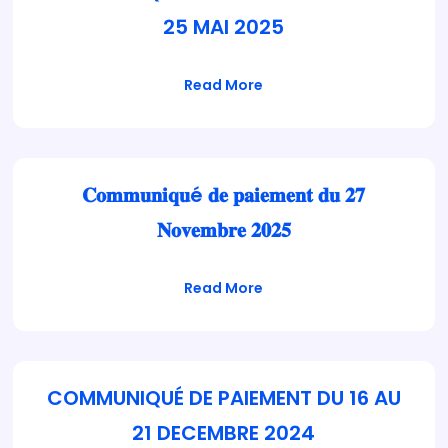
25 MAI 2025
Read More
𝐂𝐨𝐦𝐦𝐮𝐧𝐢𝐪𝐮é 𝐝𝐞 𝐩𝐚𝐢𝐞𝐦𝐞𝐧𝐭 𝐝𝐮 𝟐𝟕
𝐍𝐨𝐯𝐞𝐦𝐛𝐫𝐞 𝟐𝟎𝟐𝟓
Read More
COMMUNIQUÉ DE PAIEMENT DU 16 AU
21 DECEMBRE 2024