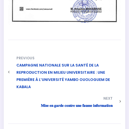
PREVIOUS
CAMPAGNE NATIONALE SUR LA SANTÉ DE LA
REPRODUCTION EN MILIEU UNIVERSITAIRE : UNE
PREMIÈRE À L’UNIVERSITÉ YAMBO OUOLOGUEM DE
KABALA
NEXT
𝐌𝐢𝐬𝐞 𝐞𝐧 𝐠𝐚𝐫𝐝𝐞 𝐜𝐨𝐧𝐭𝐫𝐞 𝐮𝐧𝐞 𝐟𝐚𝐮𝐬𝐬𝐞 𝐢𝐧𝐟𝐨𝐫𝐦𝐚𝐭𝐢𝐨𝐧