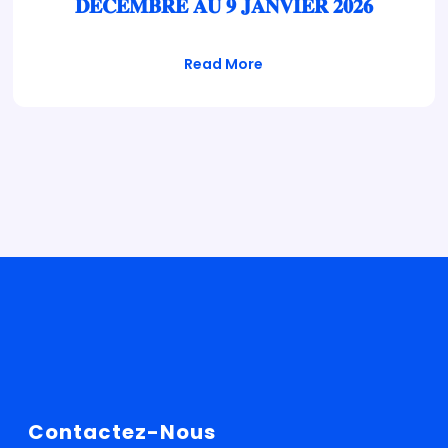
𝐃𝐄𝐂𝐄𝐌𝐁𝐑𝐄 𝐀𝐔 𝟗 𝐉𝐀𝐍𝐕𝐈𝐄𝐑 𝟐𝟎𝟐𝟔
Read More
Contactez-Nous