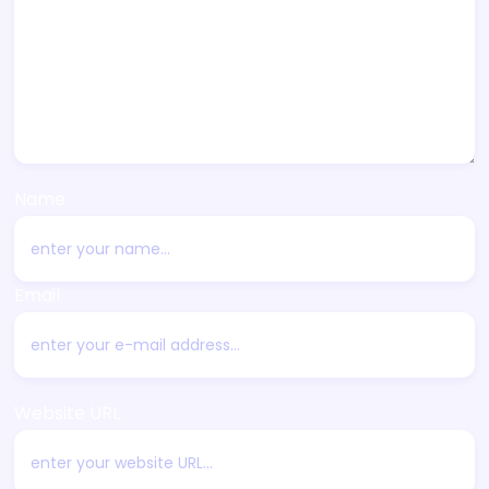
Name
Email
Website URL