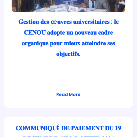
𝐆𝐞𝐬𝐭𝐢𝐨𝐧 𝐝𝐞𝐬 œ𝐮𝐯𝐫𝐞𝐬 𝐮𝐧𝐢𝐯𝐞𝐫𝐬𝐢𝐭𝐚𝐢𝐫𝐞𝐬 : 𝐥𝐞
𝐂𝐄𝐍𝐎𝐔 𝐚𝐝𝐨𝐩𝐭𝐞 𝐮𝐧 𝐧𝐨𝐮𝐯𝐞𝐚𝐮 𝐜𝐚𝐝𝐫𝐞
𝐨𝐫𝐠𝐚𝐧𝐢𝐪𝐮𝐞 𝐩𝐨𝐮𝐫 𝐦𝐢𝐞𝐮𝐱 𝐚𝐭𝐭𝐞𝐢𝐧𝐝𝐫𝐞 𝐬𝐞𝐬
𝐨𝐛𝐣𝐞𝐜𝐭𝐢𝐟𝐬.
𝗟𝗲 𝗖𝗼𝗻𝘀𝗲𝗶𝗹 𝗱’𝗔𝗱𝗺𝗶𝗻𝗶𝘀𝘁𝗿𝗮𝘁𝗶𝗼𝗻 𝗱𝘂 𝗖𝗲𝗻𝘁𝗿𝗲
𝗡𝗮𝘁𝗶𝗼𝗻𝗮𝗹 𝗱𝗲𝘀 Œ𝘂𝘃𝗿𝗲𝘀 𝗨𝗻𝗶𝘃𝗲𝗿𝘀𝗶𝘁𝗮𝗶𝗿𝗲𝘀
(𝗖𝗘𝗡𝗢𝗨) 𝗮 𝘁𝗲𝗻𝘂,…
Read More
𝐂𝐎𝐌𝐌𝐔𝐍𝐈𝐐𝐔É 𝐃𝐄 𝐏𝐀𝐈𝐄𝐌𝐄𝐍𝐓 𝐃𝐔 𝟏𝟗