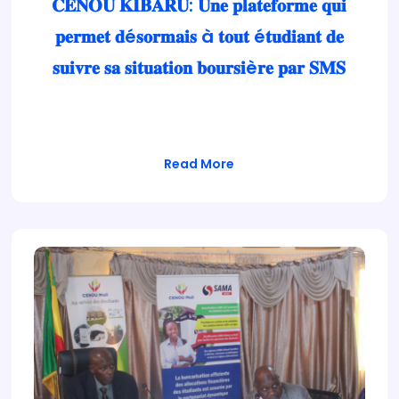
𝐂𝐄𝐍𝐎𝐔 𝐊𝐈𝐁𝐀𝐑𝐔: 𝐔𝐧𝐞 𝐩𝐥𝐚𝐭𝐞𝐟𝐨𝐫𝐦𝐞 𝐪𝐮𝐢
𝐩𝐞𝐫𝐦𝐞𝐭 𝐝é𝐬𝐨𝐫𝐦𝐚𝐢𝐬 à 𝐭𝐨𝐮𝐭 é𝐭𝐮𝐝𝐢𝐚𝐧𝐭 𝐝𝐞
𝐬𝐮𝐢𝐯𝐫𝐞 𝐬𝐚 𝐬𝐢𝐭𝐮𝐚𝐭𝐢𝐨𝐧 𝐛𝐨𝐮𝐫𝐬𝐢è𝐫𝐞 𝐩𝐚𝐫 𝐒𝐌𝐒
Le Ministre de l’enseignement supérieur et de
la Recherche Scientifique a procédé…
Read More