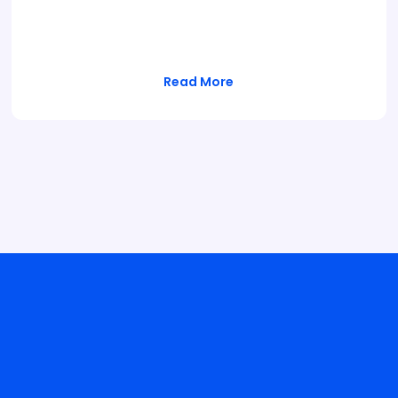
Le Ministre de l’enseignement supérieur et de
la Recherche Scientifique a procédé…
Read More