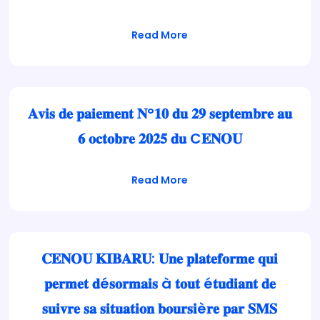
Read More
𝐀𝐯𝐢𝐬 𝐝𝐞 𝐩𝐚𝐢𝐞𝐦𝐞𝐧𝐭 𝐍°𝟏𝟎 𝐝𝐮 𝟐𝟗 𝐬𝐞𝐩𝐭𝐞𝐦𝐛𝐫𝐞 𝐚𝐮
𝟔 𝐨𝐜𝐭𝐨𝐛𝐫𝐞 𝟐𝟎𝟐𝟓 𝐝𝐮 C𝐄𝐍𝐎𝐔
Read More
𝐂𝐄𝐍𝐎𝐔 𝐊𝐈𝐁𝐀𝐑𝐔: 𝐔𝐧𝐞 𝐩𝐥𝐚𝐭𝐞𝐟𝐨𝐫𝐦𝐞 𝐪𝐮𝐢
𝐩𝐞𝐫𝐦𝐞𝐭 𝐝é𝐬𝐨𝐫𝐦𝐚𝐢𝐬 à 𝐭𝐨𝐮𝐭 é𝐭𝐮𝐝𝐢𝐚𝐧𝐭 𝐝𝐞
𝐬𝐮𝐢𝐯𝐫𝐞 𝐬𝐚 𝐬𝐢𝐭𝐮𝐚𝐭𝐢𝐨𝐧 𝐛𝐨𝐮𝐫𝐬𝐢è𝐫𝐞 𝐩𝐚𝐫 𝐒𝐌𝐒