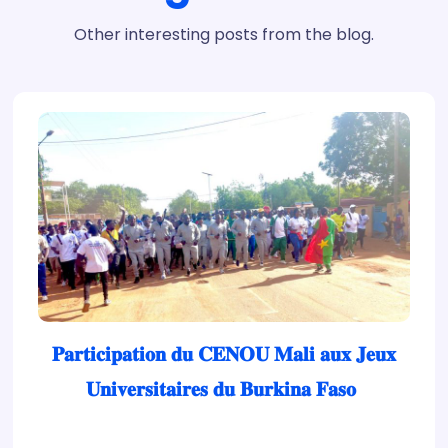
Other interesting posts from the blog.
𝐏𝐚𝐫𝐭𝐢𝐜𝐢𝐩𝐚𝐭𝐢𝐨𝐧 𝐝𝐮 𝐂𝐄𝐍𝐎𝐔 𝐌𝐚𝐥𝐢 𝐚𝐮𝐱 𝐉𝐞𝐮𝐱
𝐔𝐧𝐢𝐯𝐞𝐫𝐬𝐢𝐭𝐚𝐢𝐫𝐞𝐬 𝐝𝐮 𝐁𝐮𝐫𝐤𝐢𝐧𝐚 𝐅𝐚𝐬𝐨 ‎
À l’invitation des autorités burkinabè, une forte
délégation du Centre National des…