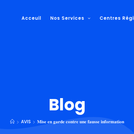
Acceuil
Nos Services
Centres Rég
Blog
AVIS
𝐌𝐢𝐬𝐞 𝐞𝐧 𝐠𝐚𝐫𝐝𝐞 𝐜𝐨𝐧𝐭𝐫𝐞 𝐮𝐧𝐞 𝐟𝐚𝐮𝐬𝐬𝐞 𝐢𝐧𝐟𝐨𝐫𝐦𝐚𝐭𝐢𝐨𝐧