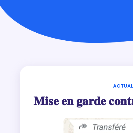
ACTUAL
𝐌𝐢𝐬𝐞 𝐞𝐧 𝐠𝐚𝐫𝐝𝐞 𝐜𝐨𝐧𝐭