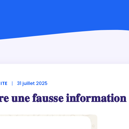
ITE
|
31 juillet 2025
𝐞 𝐮𝐧𝐞 𝐟𝐚𝐮𝐬𝐬𝐞 𝐢𝐧𝐟𝐨𝐫𝐦𝐚𝐭𝐢𝐨𝐧