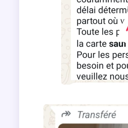
𝐌𝐢𝐬𝐞 𝐞𝐧 𝐠𝐚𝐫𝐝𝐞 𝐜𝐨𝐧𝐭𝐫𝐞 𝐮𝐧𝐞 𝐟𝐚𝐮𝐬𝐬𝐞 𝐢𝐧𝐟𝐨𝐫𝐦𝐚𝐭𝐢𝐨