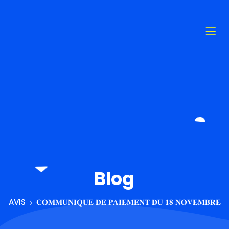
Blog
AVIS
𝐂𝐎𝐌𝐌𝐔𝐍𝐈𝐐𝐔𝐄 𝐃𝐄 𝐏𝐀𝐈𝐄𝐌𝐄𝐍𝐓 𝐃𝐔 𝟏𝟖 𝐍𝐎𝐕𝐄𝐌𝐁𝐑𝐄 𝟐𝟎