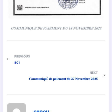
𝐂𝐎𝐌𝐌𝐔𝐍𝐈𝐐𝐔𝐄 𝐃𝐄 𝐏𝐀𝐈𝐄𝐌𝐄𝐍𝐓 𝐃𝐔 𝟏𝟖 𝐍𝐎𝐕𝐄𝐌𝐁𝐑𝐄 𝟐𝟎𝟐𝟓
PREVIOUS
801
NEXT
𝐂𝐨𝐦𝐦𝐮𝐧𝐢𝐪𝐮É 𝐝𝐞 𝐩𝐚𝐢𝐞𝐦𝐞𝐧𝐭 𝐝𝐮 𝟐𝟕 𝐍𝐨𝐯𝐞𝐦𝐛𝐫𝐞 𝟐𝟎𝟐𝟓
cenou