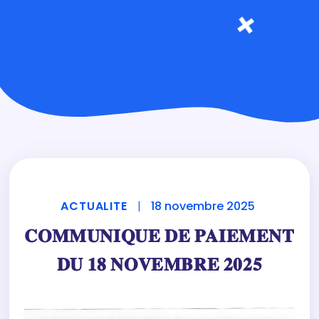
ACTUALITE
|
18 novembre 2025
𝐂𝐎𝐌𝐌𝐔𝐍𝐈𝐐𝐔𝐄 𝐃𝐄 𝐏𝐀𝐈𝐄𝐌𝐄𝐍𝐓
𝐃𝐔 𝟏𝟖 𝐍𝐎𝐕𝐄𝐌𝐁𝐑𝐄 𝟐𝟎𝟐𝟓