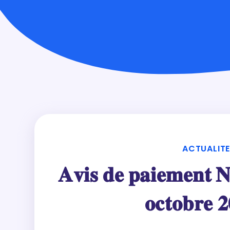
ACTUALIT
𝐀𝐯𝐢𝐬 𝐝𝐞 𝐩𝐚𝐢𝐞𝐦𝐞𝐧𝐭 
𝐨𝐜𝐭𝐨𝐛𝐫𝐞