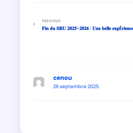
PREVIOUS
𝐅𝐢𝐧 𝐝𝐮 𝐒𝐑𝐔 𝟐𝟎𝟐𝟓-𝟐𝟎𝟐𝟔 : 𝐔𝐧𝐞 𝐛𝐞𝐥𝐥𝐞 𝐞𝐱𝐩É𝐫𝐢𝐞𝐧
cenou
29 septembre 2025