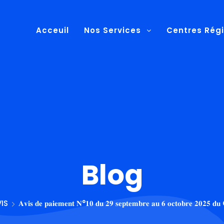
Acceuil
Nos Services
Centres Rég
Blog
IS
𝐀𝐯𝐢𝐬 𝐝𝐞 𝐩𝐚𝐢𝐞𝐦𝐞𝐧𝐭 𝐍°𝟏𝟎 𝐝𝐮 𝟐𝟗 𝐬𝐞𝐩𝐭𝐞𝐦𝐛𝐫𝐞 𝐚𝐮 𝟔 𝐨𝐜𝐭𝐨𝐛𝐫𝐞 𝟐𝟎𝟐𝟓 