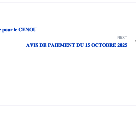
𝐜𝐞 𝐩𝐨𝐮𝐫 𝐥𝐞 𝐂𝐄𝐍𝐎𝐔
NEXT
𝐀𝐕𝐈𝐒 𝐃𝐄 𝐏𝐀𝐈𝐄𝐌𝐄𝐍𝐓 𝐃𝐔 𝟏𝟓 𝐎𝐂𝐓𝐎𝐁𝐑𝐄 𝟐𝟎𝟐𝟓