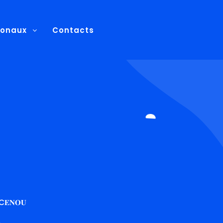
ionaux
Contacts
𝐝𝐮 C𝐄𝐍𝐎𝐔