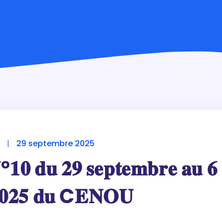
E
|
29 septembre 2025
°𝟏𝟎 𝐝𝐮 𝟐𝟗 𝐬𝐞𝐩𝐭𝐞𝐦𝐛𝐫𝐞 𝐚𝐮 𝟔
 𝟐𝟎𝟐𝟓 𝐝𝐮 C𝐄𝐍𝐎𝐔