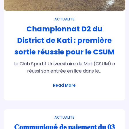
ACTUALITE
Championnat D2 du
District de Kati : première
sortie réussie pour le CSUM
Le Club Sportif Universitaire du Mali (CSUM) a
réussi son entrée en lice dans le…
Read More
ACTUALITE
𝐂𝐨𝐦𝐦𝐮𝐧𝐢𝐪𝐮é 𝐝𝐞 𝐩𝐚𝐢𝐞𝐦𝐞𝐧𝐭 𝐝𝐮 𝟎𝟑