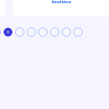
Read More
6
7
8
9
…
12