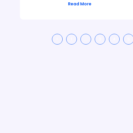
Read More
1
…
3
4
5