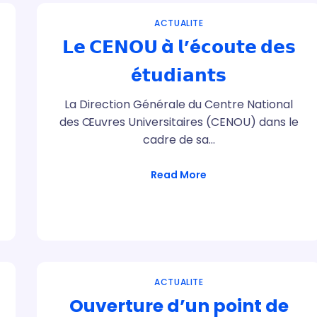
ACTUALITE
𝗟𝗲 𝗖𝗘𝗡𝗢𝗨 à 𝗹’é𝗰𝗼𝘂𝘁𝗲 𝗱𝗲𝘀
é𝘁𝘂𝗱𝗶𝗮𝗻𝘁𝘀
La Direction Générale du Centre National
des Œuvres Universitaires (CENOU) dans le
cadre de sa…
Read More
ACTUALITE
Ouverture d’un point de