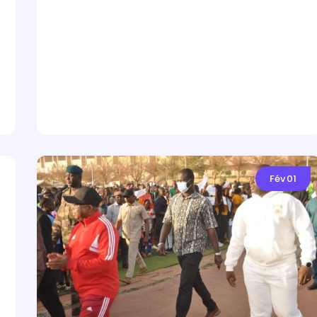
Fév
01