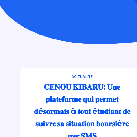
ACTUALITE
𝐂𝐄𝐍𝐎𝐔 𝐊𝐈𝐁𝐀𝐑𝐔: 𝐔𝐧𝐞
𝐩𝐥𝐚𝐭𝐞𝐟𝐨𝐫𝐦𝐞 𝐪𝐮𝐢 𝐩𝐞𝐫𝐦𝐞𝐭
𝐝é𝐬𝐨𝐫𝐦𝐚𝐢𝐬 à 𝐭𝐨𝐮𝐭 é𝐭𝐮𝐝𝐢𝐚𝐧𝐭 𝐝𝐞
𝐬𝐮𝐢𝐯𝐫𝐞 𝐬𝐚 𝐬𝐢𝐭𝐮𝐚𝐭𝐢𝐨𝐧 𝐛𝐨𝐮𝐫𝐬𝐢è𝐫𝐞
𝐩𝐚𝐫 𝐒𝐌𝐒